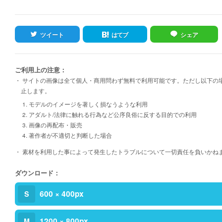
ツイート
はてブ
シェア
ご利用上の注意：
・ サイトの画像は全て個人・商用問わず無料で利用可能です。ただし以下の
止します。
1. モデルのイメージを著しく損なうような利用
2. アダルト/法律に触れる行為など公序良俗に反する目的での利用
3. 画像の再配布・販売
4. 著作者が不適切と判断した場合
・ 素材を利用した事によって発生したトラブルについて一切責任を負いかね
ダウンロード：
600 × 400px
S
1200 × 800px
M