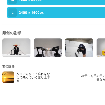
2400 × 1600px
L
類似の謝罪
前の謝罪
夕日に向かって群れをな
梅干しを手の甲
して飛んでいく渡り土下
せな
座