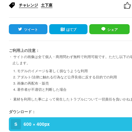
チャレンジ
土下座
ツイート
はてブ
シェア
ご利用上の注意：
・ サイトの画像は全て個人・商用問わず無料で利用可能です。ただし以下の
止します。
1. モデルのイメージを著しく損なうような利用
2. アダルト/法律に触れる行為など公序良俗に反する目的での利用
3. 画像の再配布・販売
4. 著作者が不適切と判断した場合
・ 素材を利用した事によって発生したトラブルについて一切責任を負いかね
ダウンロード：
600 × 400px
S