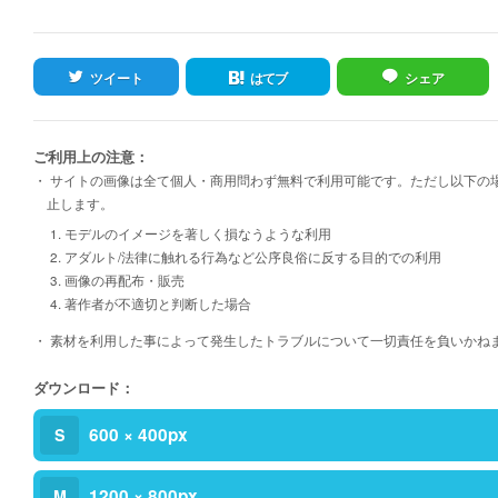
ツイート
はてブ
シェア
ご利用上の注意：
・ サイトの画像は全て個人・商用問わず無料で利用可能です。ただし以下の
止します。
1. モデルのイメージを著しく損なうような利用
2. アダルト/法律に触れる行為など公序良俗に反する目的での利用
3. 画像の再配布・販売
4. 著作者が不適切と判断した場合
・ 素材を利用した事によって発生したトラブルについて一切責任を負いかね
ダウンロード：
600 × 400px
S
1200 × 800px
M