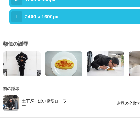
2400 × 1600px
L
類似の謝罪
前の謝罪
土下座っぽい腹筋ローラ
謝罪の卒業
ー