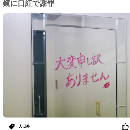
鏡に口紅で謝罪
人以外