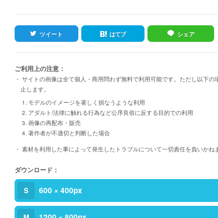
ツイート
はてブ
シェア
ご利用上の注意：
・ サイトの画像は全て個人・商用問わず無料で利用可能です。ただし以下の
止します。
1. モデルのイメージを著しく損なうような利用
2. アダルト/法律に触れる行為など公序良俗に反する目的での利用
3. 画像の再配布・販売
4. 著作者が不適切と判断した場合
・ 素材を利用した事によって発生したトラブルについて一切責任を負いかね
ダウンロード：
600 × 400px
S
1200 × 800px
M