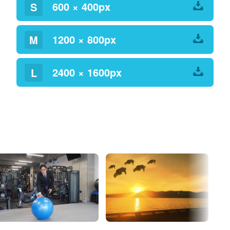
600 × 400px
S
1200 × 800px
M
2400 × 1600px
L