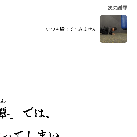
次の謝罪
いつも殴ってすみません
ん
譚
-」では、
なってしまい、