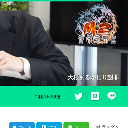
ソンブレロをかぶって謝罪会見
ご利用上の注意
ランダム
ツイート
はてブ
シェア