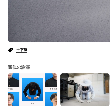
土下座
類似の謝罪