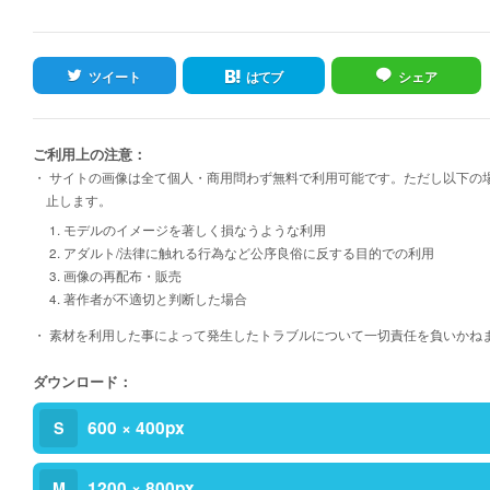
ツイート
はてブ
シェア
ご利用上の注意：
・ サイトの画像は全て個人・商用問わず無料で利用可能です。ただし以下の
止します。
1. モデルのイメージを著しく損なうような利用
2. アダルト/法律に触れる行為など公序良俗に反する目的での利用
3. 画像の再配布・販売
4. 著作者が不適切と判断した場合
・ 素材を利用した事によって発生したトラブルについて一切責任を負いかね
ダウンロード：
600 × 400px
S
1200 × 800px
M