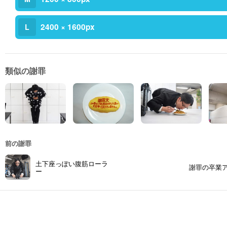
2400 × 1600px
L
類似の謝罪
前の謝罪
土下座っぽい腹筋ローラ
謝罪の卒業
ー