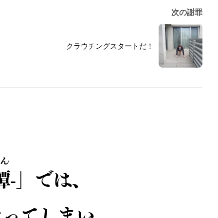
次の謝罪
クラウチングスタートだ！
ん
譚
-」では、
なってしまい、