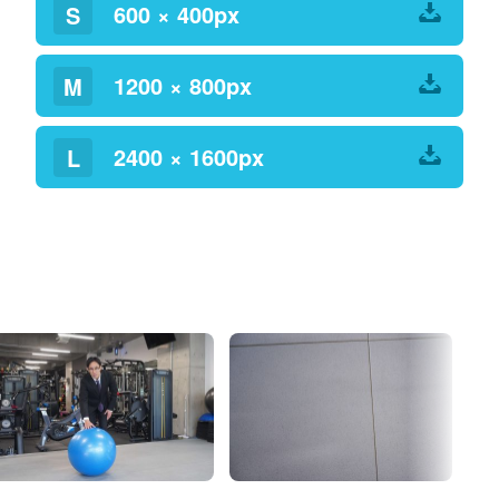
600 × 400px
S
1200 × 800px
M
2400 × 1600px
L