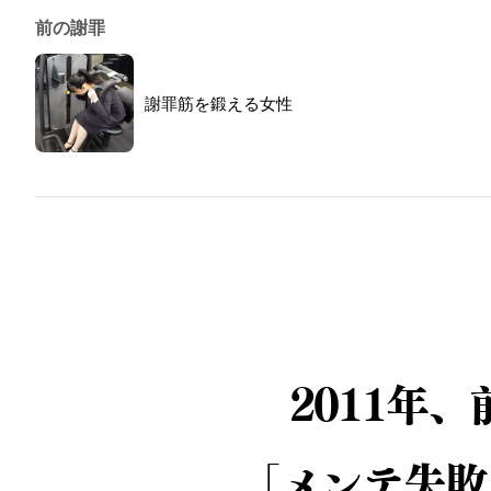
前の謝罪
謝罪筋を鍛える女性
2011年
「メンテ失敗