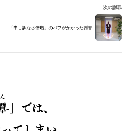
次の謝罪
「申し訳なさ倍増」のバフがかかった謝罪
ん
譚
-」では、
なってしまい、