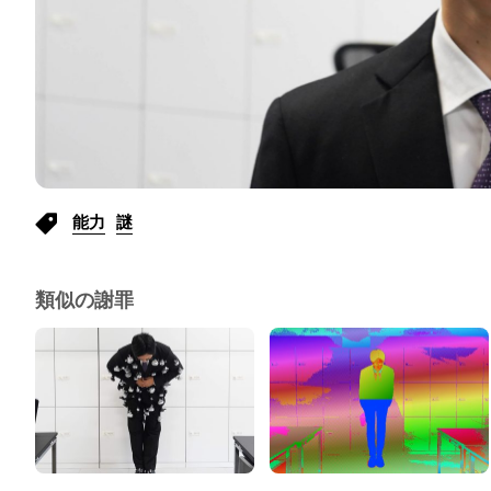
能力
謎
類似の謝罪