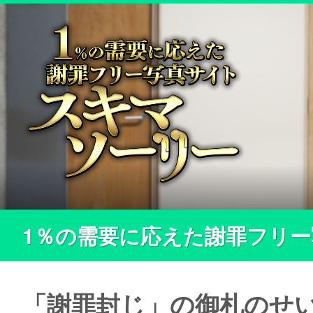
1％の需要に応えた謝罪フリ
「謝罪封じ」の御札のせ