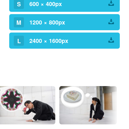
600 × 400px
S
1200 × 800px
M
2400 × 1600px
L