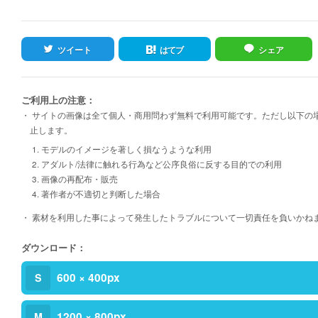
ツイート
はてブ
シェア
ご利用上の注意：
・ サイトの画像は全て個人・商用問わず無料で利用可能です。ただし以下の
止します。
1. モデルのイメージを著しく損なうような利用
2. アダルト/法律に触れる行為など公序良俗に反する目的での利用
3. 画像の再配布・販売
4. 著作者が不適切と判断した場合
・ 素材を利用した事によって発生したトラブルについて一切責任を負いかね
ダウンロード：
600 × 400px
S
1200 × 800px
M