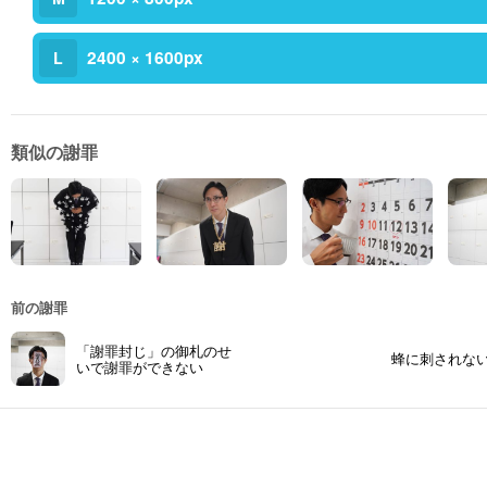
2400 × 1600px
L
類似の謝罪
前の謝罪
「謝罪封じ」の御札のせ
蜂に刺されな
いで謝罪ができない