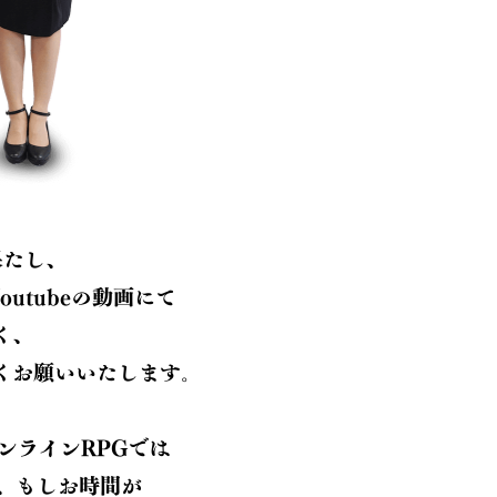
果たし、
utubeの動画にて
く、
くお願いいたします。
ンラインRPGでは
、もしお時間が