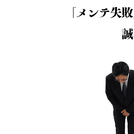
「メンテ失敗
誠