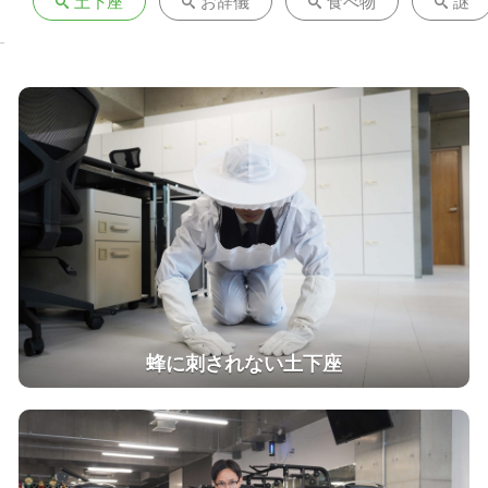
土下座
お辞儀
食べ物
謎
蜂に刺されない土下座