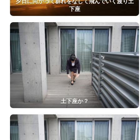
夕日に向かって群れをなして飛んでいく渡り土
下座
土下座か？