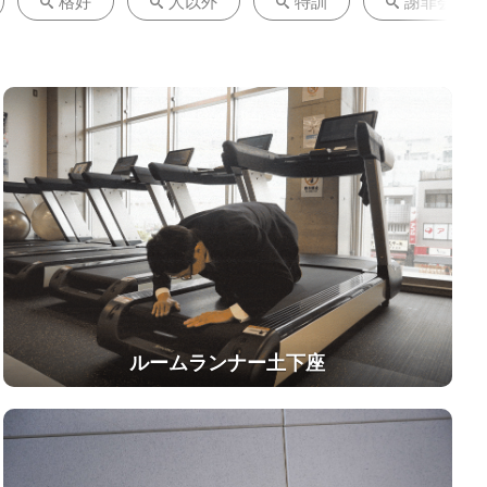
格好
人以外
特訓
謝罪会見
ルームランナー土下座