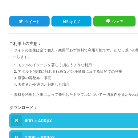
ツイート
はてブ
シェア
ご利用上の注意：
・ サイトの画像は全て個人・商用問わず無料で利用可能です。ただし以下の
止します。
1. モデルのイメージを著しく損なうような利用
2. アダルト/法律に触れる行為など公序良俗に反する目的での利用
3. 画像の再配布・販売
4. 著作者が不適切と判断した場合
・ 素材を利用した事によって発生したトラブルについて一切責任を負いかね
ダウンロード：
600 × 400px
S
1200 × 800px
M