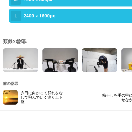
2400 × 1600px
L
類似の謝罪
前の謝罪
夕日に向かって群れをな
梅干しを手の甲
して飛んでいく渡り土下
せな
座